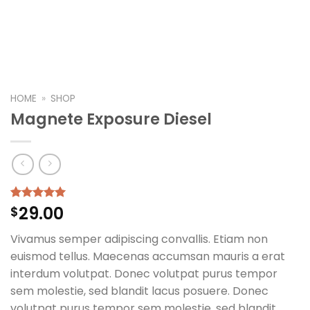
HOME
»
SHOP
Magnete Exposure Diesel
29.00
Rated
1
$
5.00
out of 5
based on
Vivamus semper adipiscing convallis. Etiam non
customer
rating
euismod tellus. Maecenas accumsan mauris a erat
interdum volutpat. Donec volutpat purus tempor
sem molestie, sed blandit lacus posuere. Donec
volutpat purus tempor sem molestie, sed blandit