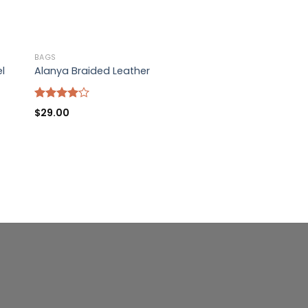
BAGS
el
Alanya Braided Leather
Rated
$
29.00
4.00
out
of 5