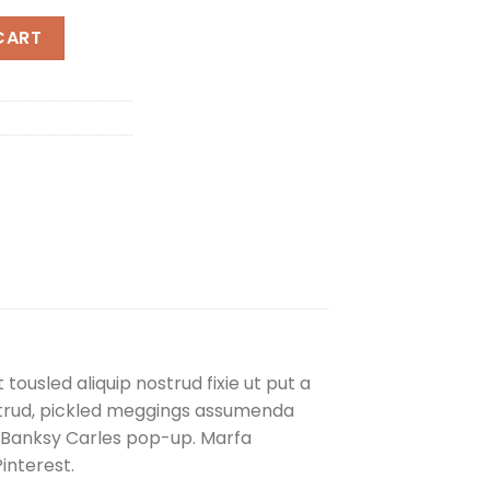
CART
ousled aliquip nostrud fixie ut put a
ostrud, pickled meggings assumenda
ade Banksy Carles pop-up. Marfa
interest.