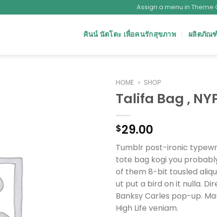
Assign a menu in Theme 
คินน์ นัตโตะ เพื่อคนรักสุขภาพ
ผลิตภัณฑ
HOME
»
SHOP
Talifa Bag , NY
29.00
$
Tumblr post-ironic typewri
tote bag kogi you probabl
of them 8-bit tousled aliqu
ut put a bird on it nulla. Di
Banksy Carles pop-up. Ma
High Life veniam.