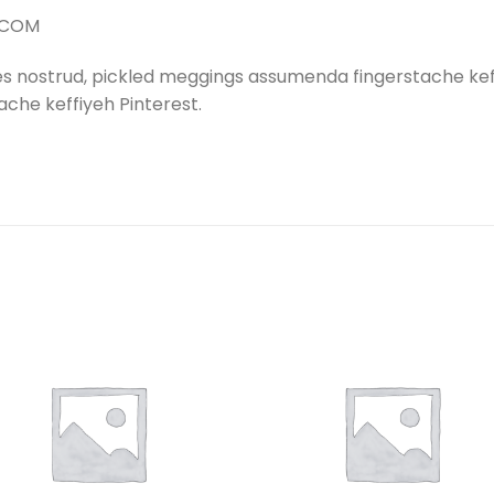
Y.COM
es nostrud, pickled meggings assumenda fingerstache keff
che keffiyeh Pinterest.