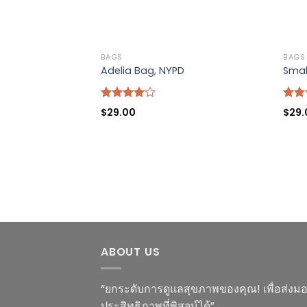
BAGS
BAGS
ea
Adelia Bag, NYPD
Smal
Rated
Rate
$
29.00
$
29.
4.00
out
4.00
of 5
of 5
ABOUT US
“ยกระดับการดูแลสุขภาพของคุณ! เพื่อส่ง
ประสิทธิภาพที่พิสูจน์ได้”