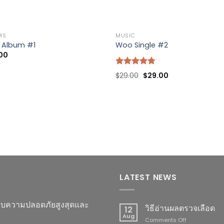
MS
MUSIC
 Album #1
Woo Single #2
00
Rated
4.75
Original
Current
$
29.00
$
29.00
out of 5
price
price
was:
is:
$29.00.
$29.00.
LATEST NEWS
มอบความปลอดภัยสูงสุดและ
วิธีอ่านผลตรวจเลือด
12
Aug
on
Comments Off