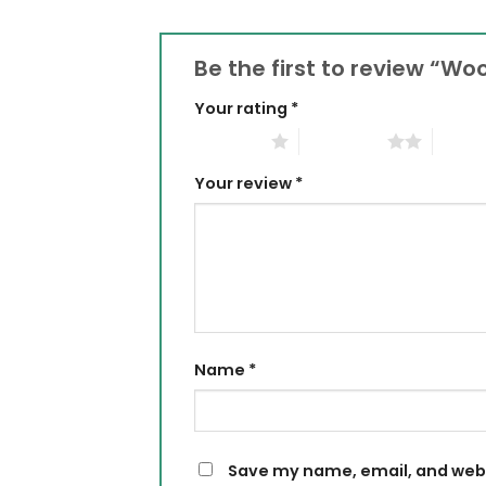
Be the first to review “W
Your rating
*
1 of 5 stars
2 of 5 stars
3 of 5 
Your review
*
Name
*
Save my name, email, and websi