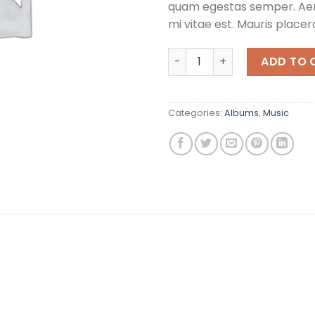
quam egestas semper. Aen
mi vitae est. Mauris placera
Woo Album #3 quantity
ADD TO 
Categories:
Albums
,
Music