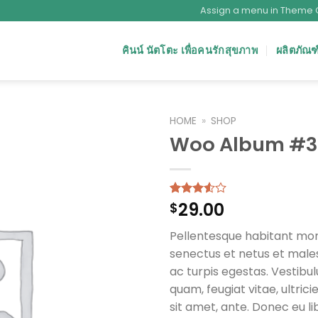
Assign a menu in Theme 
คินน์ นัตโตะ เพื่อคนรักสุขภาพ
ผลิตภัณฑ
HOME
»
SHOP
Woo Album #3
29.00
Rated
2
$
3.50
out
of 5
Pellentesque habitant morb
based
on
senectus et netus et mal
customer
ac turpis egestas. Vestibu
ratings
quam, feugiat vitae, ultric
sit amet, ante. Donec eu li