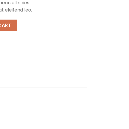
ean ultricies
t eleifend leo.
CART