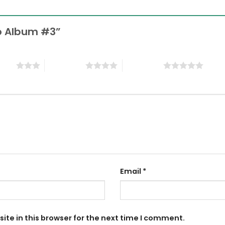
oo Album #3”
stars
4 of 5 stars
5 of 5 stars
Email
*
te in this browser for the next time I comment.